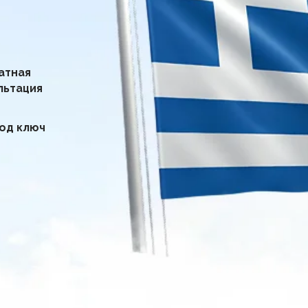
Санкт-Петербург
- Обычна
(Запись ботом; Включая с
атная
льтация
Подача через
VIP
зал
(на ближайшую дату)
под ключ