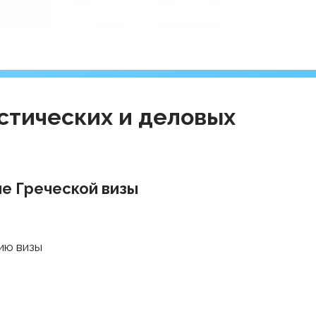
стических и деловых
ие Греческой визы
ию визы