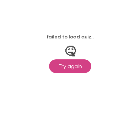
документов, контролирует процесс
принятия решения по визе.
4. Подготовка ко въезду в
Францию
Консультируем как подготовиться ко
въезду в Францию. Нужно ли делать
вакцину от Ковида, какие документы
могут спросить, нужны ли брони отелей
и так далее.
ЗАКАЗАТЬ УСЛУГУ