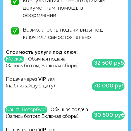
Список документов для получения
туристической Визы в Францию:
Взрослым
Ребенку
Так же мы можем помочь с оформлением
любых типов виз во Францию
Такие как бизнес поездки, моряки, водители,
поездки к родственникам, учебные курсы и
т.д.
Приглашения делаются клиентом
самостоятельно.
Мы оформляем - запись, анкету, страховку,
отель, билеты, консультируем в
правильности подбора документов.
Сроки оформления
От 2 недель