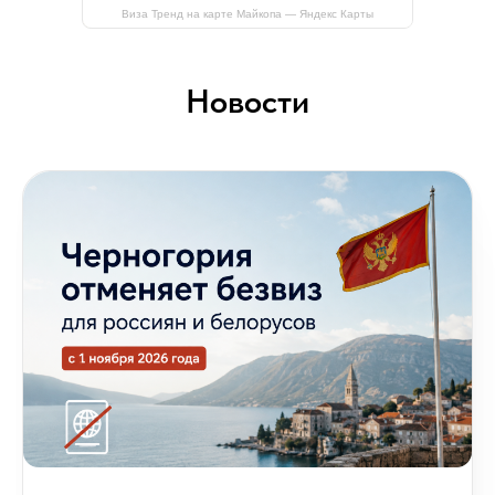
Виза Тренд на карте Майкопа — Яндекс Карты
Новости
Помощь
в получении Визы
Мы гордимся высокой эффективностью наших
услуг, обеспечивая быстрое и качественное
оформление виз для наших клиентов. Наша
цель — сделать процесс получения визы
максимально простым и удобным для наших
клиентов. Мы готовы помочь с заполнением
анкет, подготовкой необходимых документов
и ответим на все ваши вопросы по поводу
процесса получения визы.
Наши клиенты всегда получают персональное
внимание и профессиональную поддержку
на каждом этапе. Обращайтесь к нам