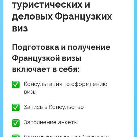
Возможность подачи визы под
ключ или самостоятельно
Стоимость услуги под ключ:
Москва
- Обычная подача
32 500 руб.
(Запись ботом; Включая сборы)
Подача через
VIP
зал
70 000 руб.
(на ближайшую дату)
Санкт-Петербург
- Обычная подача
30 500 руб.
(Запись ботом; Включая сборы)
Подача через
VIP
зал
57 000 руб.
(на ближайшую дату)
Cтоимость подготовки пакета
документов для
самостоятельной
подачи
в любом городе где есть
21 500 руб.
визовый центр Франции (включая
запись ботом и сервисный сбор)
Визовые центры