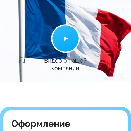
Оформление
туристических и
деловых Французких
виз
Подготовка и получение
Французкой визы
включает в себя:
Консультация по оформлению
визы
Запись в Консульство
Заполнение анкеты
Консультация по необходимым
документам, помощь в
оформлении