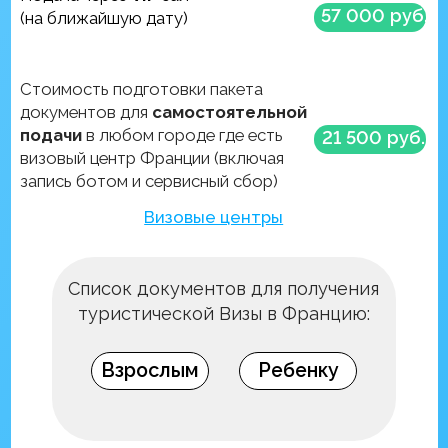
Оформление
происходит в офисе, либо
удаленно, через
мессенджеры и
электронную почту.
Обязательно
заключается договор,
который не ограничен в
сроках и действует до
полного исполнения
Сторонами своих
обязательств.
ЗАКАЗАТЬ УСЛУГУ