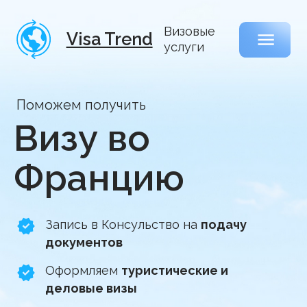
Визовые
Visa Trend
услуги
Поможем получить
Визу во
Францию
Запись в Консульство на
подачу
документов
Оформляем
туристические и
деловые визы
Бесплатная консультация
Виза под ключ