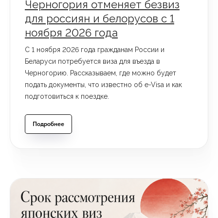
Черногория отменяет безвиз
и мы поможем вам осуществить ваши планы!
для россиян и белорусов с 1
ноября 2026 года
С 1 ноября 2026 года гражданам России и
Visa Trend
Беларуси потребуется виза для въезда в
Черногорию. Рассказываем, где можно будет
подать документы, что известно об e-Visa и как
Навигация по сайту
подготовиться к поездке.
Главная
Варианты виз
Подробнее
Узнать шанс получения визы
Этапы работы
Оформленные визы
Новости
Виза в Китай в Иркутске
Отзывы