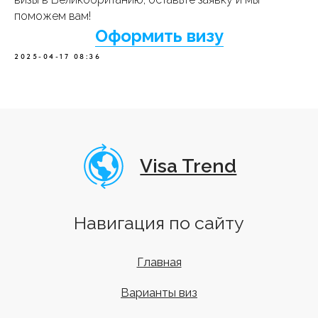
оф.228
г. Нижний Новгород
, ул. Белинского 32, эт.5, оф 505а
поможем вам!
г. Краснодар
, ул. Красная 145/1 эт.1, оф.1
Оформить визу
г. Майкоп
, ул. Крестьянская 238, эт.2, оф.202 (ПВЗ)
2025-04-17 08:36
+7 (958) 762-97-76
info@visa-trend.ru
Мы в соц.сетях:
Реквизиты
Договор оферта
Политика конфиденциальности