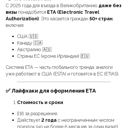
С 2025 года для въезда в Великобританию
даже без
визы
понадобится
ETA (Electronic Travel
Authorization)
. Это касается граждан
50+ стран
,
включая:
США 🇺🇸
Канаду 🇨🇦
Австралию 🇦🇺
Страны ЕС (кроме Ирландии) 🇪🇺
Система ETA — часть глобального тренда: аналоги
уже работают в США (ESTA) и готовятся в ЕС (ETIAS).
✅ Лайфхаки для оформления ETA
Стоимость и сроки
£16 за разрешение.
Действует
2 года
с неограниченным числом
поездок (но не более 6 месяцев за один визит).