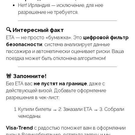
Нет! Ирландия — исключение, для нее
Навигация по сайту
разрешение не требуется.
Главная
🔍 Интересный факт
Варианты виз
ETA — не просто «бумажка». Это
цифровой фильтр
Узнать шанс получения визы
безопасности
: система анализирует данные
Этапы работы
пассажира и автоматически оценивает риски. Ваша
поездка может быть отклонена алгоритмом!
Оформленные визы
Новости
🚨 Запомните!
Виза в Китай в Иркутске
Без ETA вас
не пустят на границе
, даже с
Отзывы
действующей визой. Добавьте оформление
разрешения в чек-лист:
ООО "ВИЗА ТРЕНД"
г. Санкт-Петербург
, Большой пр. Петроградской
Купили билеты → 2. Заказали ETA → 3. Собрали
Стороны 76-78, эт.2, оф. 7.
чемоданы.
г. Казань
, м. Площадь Тукая, ул. Островского 79, эт.2,
оф.207
Visa-Trend
с радостью поможет вам в оформлении
г. Москва
, м. Охотный ряд, ул. Тверская 6с5, эт.1,
визы в Великобританию, оставьте заявку и мы