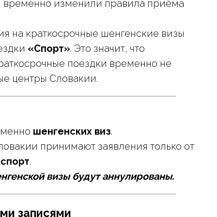
и временно изменили правила приёма
ния на краткосрочные шенгенские визы
оездки
«Спорт»
. Это значит, что
краткосрочные поездки временно не
ые центры Словакии.
именно
шенгенских виз
.
Словакии принимают заявления только от
—
спорт
.
енгенской визы будут аннулированы.
ми записями