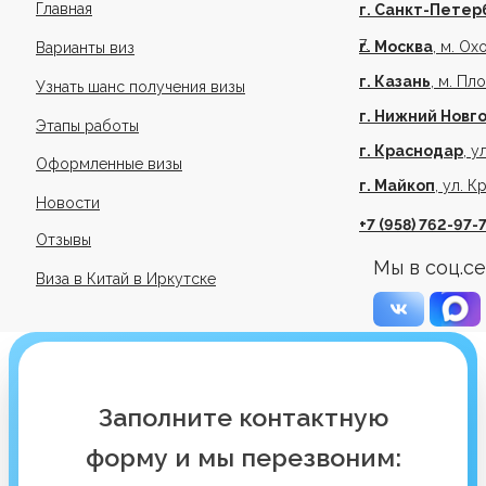
Главная
г. Санкт-Петер
7.
г. Москва
, м. Ох
Варианты виз
г. Казань
, м. Пл
Узнать шанс получения визы
г. Нижний Новг
Этапы работы
г. Краснодар
, у
Оформленные визы
г. Майкоп
, ул. К
Новости
+7 (958) 762-97-
Отзывы
Мы в соц.се
Виза в Китай в Иркутске
Заполните контактную
форму и мы перезвоним: