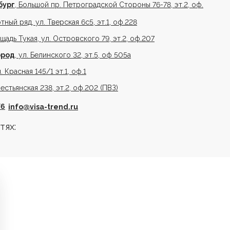
бург
, Большой пр. Петроградской Стороны 76-78, эт.2, оф.
отный ряд, ул. Тверская 6с5, эт.1, оф.228
ощадь Тукая, ул. Островского 79, эт.2, оф.207
ород
, ул. Белинского 32, эт.5, оф 505а
л. Красная 145/1 эт.1, оф.1
рестьянская 238, эт.2, оф.202 (ПВЗ)
76
info@visa-trend.ru
тях: