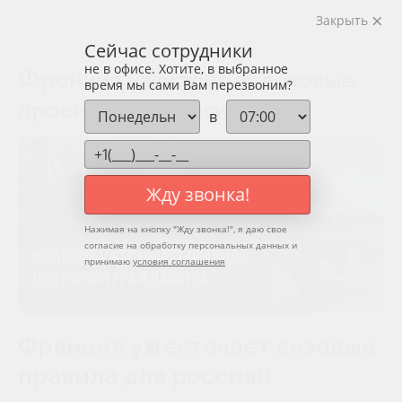
Закрыть
Сейчас сотрудники
не в офисе. Хотите, в выбранное
Франция ужесточает визовые
время мы сами Вам перезвоним?
правила для Россиян
в
Жду звонка!
Нажимая на кнопку "
Жду звонка!
", я даю свое
согласие на обработку персональных данных и
принимаю
условия соглашения
Франция ужесточает визовые
правила для россиян