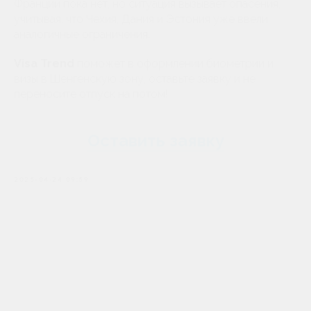
Франции пока нет, но ситуация вызывает опасения,
учитывая, что Чехия, Дания и Эстония уже ввели
аналогичные ограничения.
Visa Trend
поможет в оформлении биометрии и
визы в Шенгенскую зону, оставьте заявку и не
переносите отпуск на потом!
Оставить заявку
2025-04-24 09:59