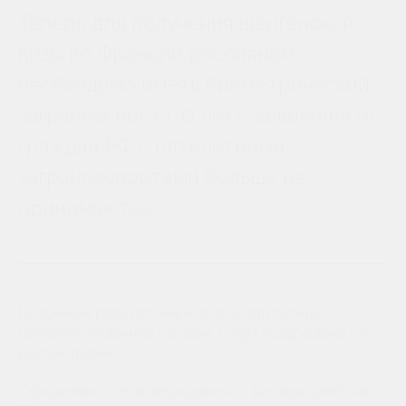
Теперь для получения шенгенской
визы во Франции россиянам
необходимо иметь биометрический
загранпаспорт (10 лет). Заявления от
граждан РФ с пятилетними
загранпаспортами больше не
принимаются.
По данным ряда источников, все пятилетние
паспорта, поданные сегодня, будут возвращены без
рассмотрения.
Официального подтверждения от визовых центров