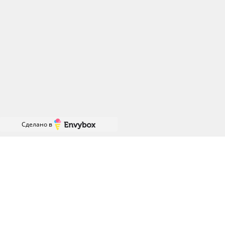
г. Майкоп
, ул. Крестьянская 238, эт.2, оф.202 (ПВЗ)
+7 (958) 762-97-76
info@visa-trend.ru
Мы в соц.сетях:
Реквизиты
Договор оферта
Политика конфиденциальности
Сделано в