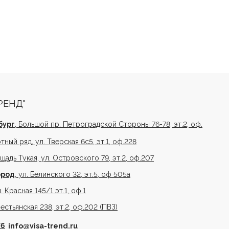
РЕНД"
бург
, Большой пр. Петроградской Стороны 76-78, эт.2, оф.
отный ряд, ул. Тверская 6с5, эт.1, оф.228
ощадь Тукая, ул. Островского 79, эт.2, оф.207
ород
, ул. Белинского 32, эт.5, оф 505а
л. Красная 145/1 эт.1, оф.1
рестьянская 238, эт.2, оф.202 (ПВЗ)
76
info@visa-trend.ru