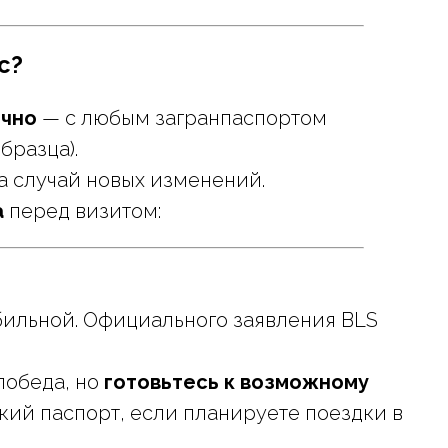
с?
ычно
— с любым загранпаспортом
бразца).
а случай новых изменений.
а
перед визитом:
бильной. Официального заявления BLS
победа, но
готовьтесь к возможному
ий паспорт, если планируете поездки в