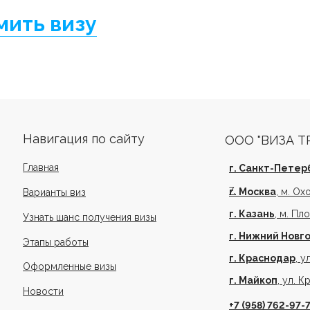
ить визу
Навигация по сайту
ООО "ВИЗА Т
Главная
г. Санкт-Петер
7.
г. Москва
, м. Ох
Варианты виз
г. Казань
, м. Пл
Узнать шанс получения визы
г. Нижний Новг
Этапы работы
г. Краснодар
, у
Оформленные визы
г. Майкоп
, ул. К
Новости
+7 (958) 762-97-