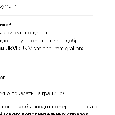
бумаги.
тике?
аявитель получает:
ую почту о том, что виза одобрена.
си UKVI
(UK Visas and Immigration).
ов;
но показать на границе).
ной службы вводит номер паспорта в
Никаких дополнительных справок