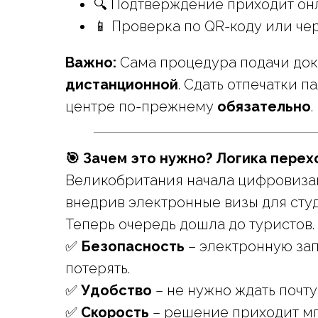
🔍 Подтверждение приходит онл
📱 Проверка по QR-коду или че
Важно:
Сама процедура подачи до
дистанционной
. Сдать отпечатки 
центре по-прежнему
обязательно
.
🎯 Зачем это нужно? Логика перех
Великобритания начала цифровиза
внедрив электронные визы для студ
Теперь очередь дошла до туристов.
✅
Безопасность
– электронную за
потерять.
✅
Удобство
– не нужно ждать почту
✅
Скорость
– решение приходит мг