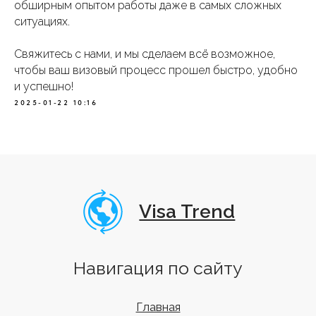
обширным опытом работы даже в самых сложных
Навигация по сайту
ситуациях.
Главная
Свяжитесь с нами, и мы сделаем всё возможное,
Варианты виз
чтобы ваш визовый процесс прошел быстро, удобно
Узнать шанс получения визы
и успешно!
2025-01-22 10:16
Этапы работы
Оформленные визы
Новости
Виза в Китай в Иркутске
Отзывы
ООО "ВИЗА ТРЕНД"
г. Санкт-Петербург
, Большой пр. Петроградской
Стороны 76-78, эт.2, оф. 7.
г. Казань
, м. Площадь Тукая, ул. Островского 79, эт.2,
оф.207
г. Москва
, м. Охотный ряд, ул. Тверская 6с5, эт.1,
оф.228
г. Нижний Новгород
, ул. Белинского 32, эт.5, оф 505а