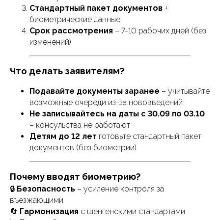
Стандартный пакет документов
+
биометрические данные
Срок рассмотрения
– 7-10 рабочих дней (без
изменений)
Visa Trend
Что делать заявителям?
Навигация по сайту
Подавайте документы заранее
– учитывайте
Главная
возможные очереди из-за нововведений
Не записывайтесь на даты с 30.09 по 03.10
Варианты виз
– консульства не работают
Узнать шанс получения визы
Детям до 12 лет
готовьте стандартный пакет
Этапы работы
документов (без биометрии)
Оформленные визы
Почему вводят биометрию?
Новости
🔒
Безопасность
– усиление контроля за
Виза в Китай в Иркутске
въезжающими
Отзывы
🔄
Гармонизация
с шенгенскими стандартами