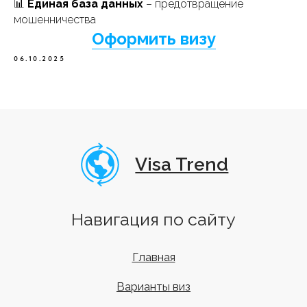
📊
Единая база данных
– предотвращение
ООО "ВИЗА ТРЕНД"
мошенничества
г. Санкт-Петербург
, Большой пр. Петроградской
Оформить визу
Стороны 76-78, эт.2, оф. 7.
г. Казань
, м. Площадь Тукая, ул. Островского 79, эт.2,
06.10.2025
оф.207
г. Москва
, м. Охотный ряд, ул. Тверская 6с5, эт.1,
оф.228
г. Нижний Новгород
, ул. Белинского 32, эт.5, оф 505а
г. Краснодар
, ул. Красная 145/1 эт.1, оф.1
г. Майкоп
, ул. Крестьянская 238, эт.2, оф.202 (ПВЗ)
+7 (958) 762-97-76
info@visa-trend.ru
Мы в соц.сетях:
Реквизиты
Договор оферта
Политика конфиденциальности