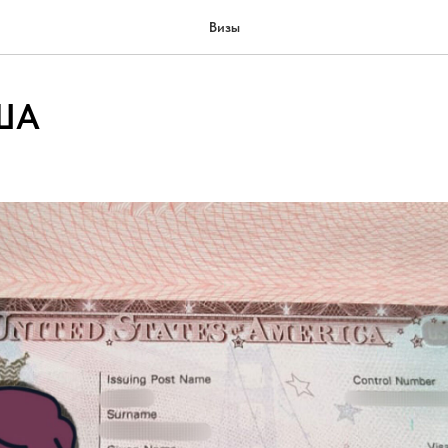
Визы
США