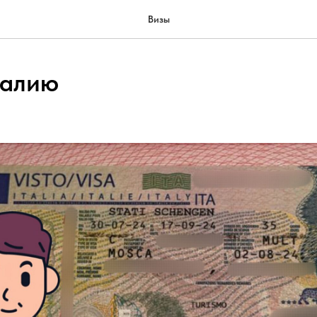
Визы
талию