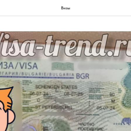
олгарию
Визы