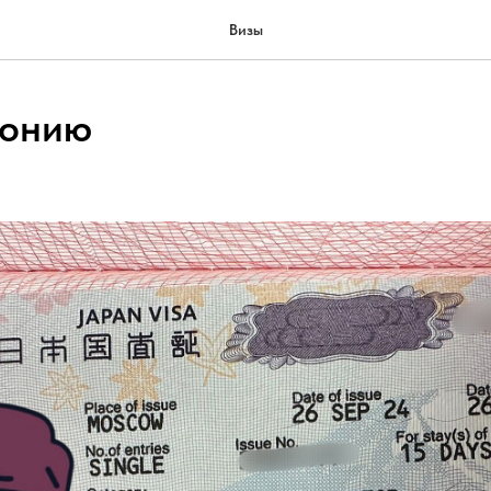
Визы
понию