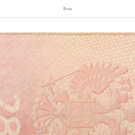
понию
Визы