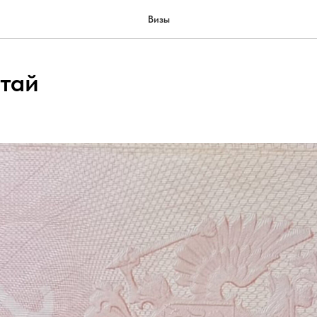
Визы
итай