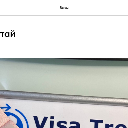
Визы
итай