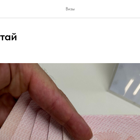
Визы
итай