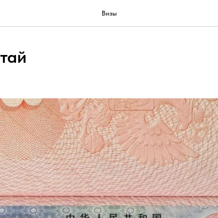
Визы
итай