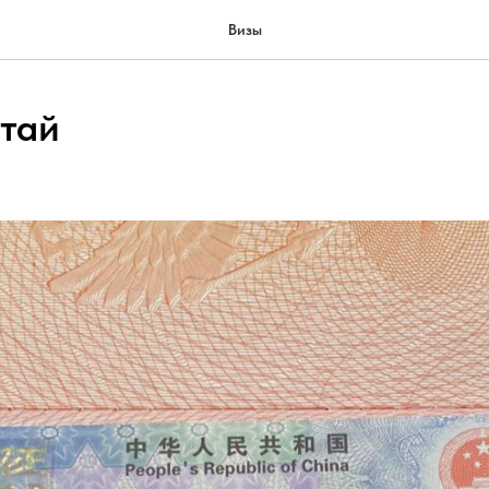
Визы
итай