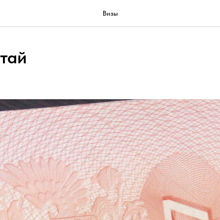
Визы
итай