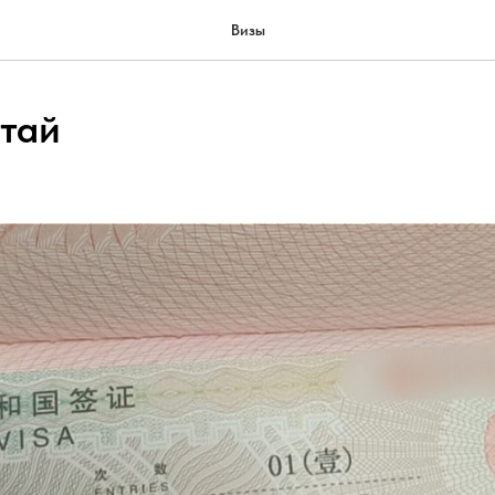
Визы
итай