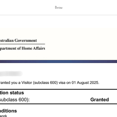
встралию
Визы